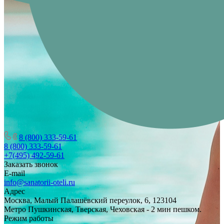
8 (800) 333-59-61
8 (800) 333-59-61
+7(495) 492-59-61
Заказать звонок
E-mail
info@sanatorii-oteli.ru
Адрес
Москва, Малый Палашёвский переулок, 6, 123104
Метро Пушкинская, Тверская, Чеховская - 2 мин пешком.
Режим работы