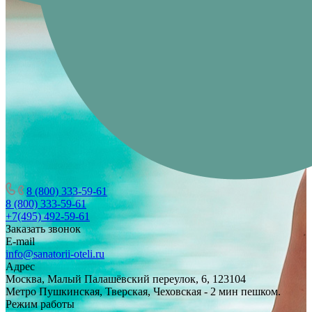
8 (800) 333-59-61
8 (800) 333-59-61
+7(495) 492-59-61
Заказать звонок
E-mail
info@sanatorii-oteli.ru
Адрес
Москва, Малый Палашёвский переулок, 6, 123104
Метро Пушкинская, Тверская, Чеховская - 2 мин пешком.
Режим работы