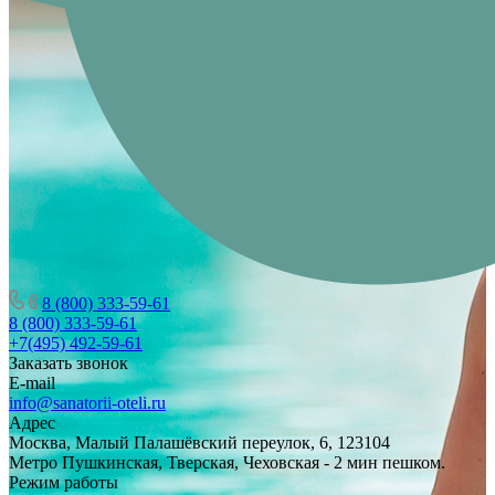
8 (800) 333-59-61
8 (800) 333-59-61
+7(495) 492-59-61
Заказать звонок
E-mail
info@sanatorii-oteli.ru
Адрес
Москва, Малый Палашёвский переулок, 6, 123104
Метро Пушкинская, Тверская, Чеховская - 2 мин пешком.
Режим работы