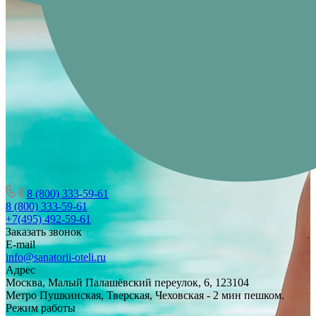
8 (800) 333-59-61
8 (800) 333-59-61
+7(495) 492-59-61
Заказать звонок
E-mail
info@sanatorii-oteli.ru
Адрес
Москва, Малый Палашёвский переулок, 6, 123104
Метро Пушкинская, Тверская, Чеховская - 2 мин пешком.
Режим работы