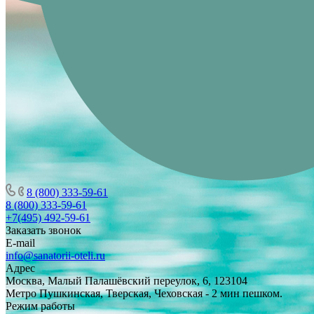
8 (800) 333-59-61
8 (800) 333-59-61
+7(495) 492-59-61
Заказать звонок
E-mail
info@sanatorii-oteli.ru
Адрес
Москва, Малый Палашёвский переулок, 6, 123104
Метро Пушкинская, Тверская, Чеховская - 2 мин пешком.
Режим работы