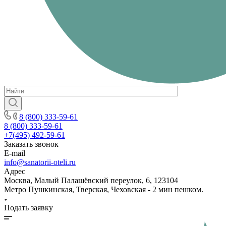
8 (800) 333-59-61
8 (800) 333-59-61
+7(495) 492-59-61
Заказать звонок
E-mail
info@sanatorii-oteli.ru
Адрес
Москва, Малый Палашёвский переулок, 6, 123104
Метро Пушкинская, Тверская, Чеховская - 2 мин пешком.
Подать заявку