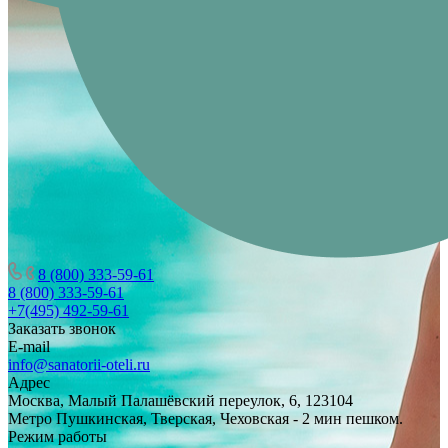
8 (800) 333-59-61
8 (800) 333-59-61
+7(495) 492-59-61
Заказать звонок
E-mail
info@sanatorii-oteli.ru
Адрес
Москва, Малый Палашёвский переулок, 6, 123104
Метро Пушкинская, Тверская, Чеховская - 2 мин пешком.
Режим работы