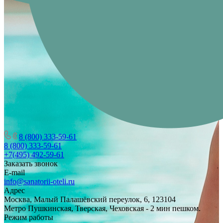
8 (800) 333-59-61
8 (800) 333-59-61
+7(495) 492-59-61
Заказать звонок
E-mail
info@sanatorii-oteli.ru
Адрес
Москва, Малый Палашёвский переулок, 6, 123104
Метро Пушкинская, Тверская, Чеховская - 2 мин пешком.
Режим работы