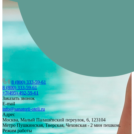
8 (800) 333-59-61
8 (800) 333-59-61
+7(495) 492-59-61
Заказать звонок
E-mail
info@sanatorii-oteli.ru
Адрес
Москва, Малый Палашёвский переулок, 6, 123104
Метро Пушкинская, Тверская, Чеховская - 2 мин пешком.
Режим работы