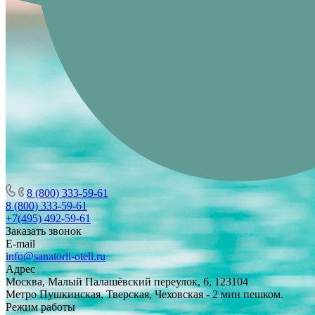
8 (800) 333-59-61
8 (800) 333-59-61
+7(495) 492-59-61
Заказать звонок
E-mail
info@sanatorii-oteli.ru
Адрес
Москва, Малый Палашёвский переулок, 6, 123104
Метро Пушкинская, Тверская, Чеховская - 2 мин пешком.
Режим работы