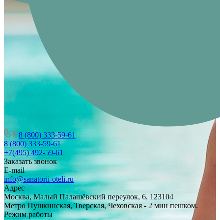
8 (800) 333-59-61
8 (800) 333-59-61
+7(495) 492-59-61
Заказать звонок
E-mail
info@sanatorii-oteli.ru
Адрес
Москва, Малый Палашёвский переулок, 6, 123104
Метро Пушкинская, Тверская, Чеховская - 2 мин пешком.
Режим работы