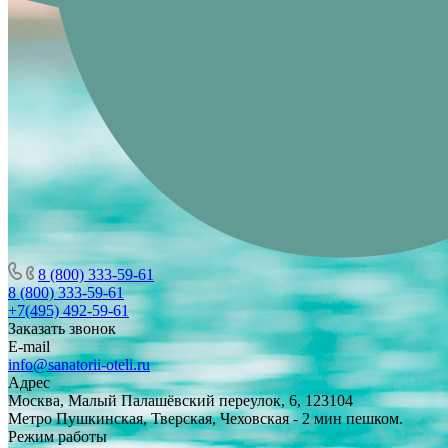
8 (800) 333-59-61
8 (800) 333-59-61
+7(495) 492-59-61
Заказать звонок
E-mail
info@sanatorii-oteli.ru
Адрес
Москва, Малый Палашёвский переулок, 6, 123104
Метро Пушкинская, Тверская, Чеховская - 2 мин пешком.
Режим работы