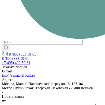
8 (800) 333-59-61
8 (800) 333-59-61
+7(495) 492-59-61
Заказать звонок
E-mail
info@sanatorii-oteli.ru
Адрес
Москва, Малый Палашёвский переулок, 6, 123104
Метро Пушкинская, Тверская, Чеховская - 2 мин пешком.
Подать заявку