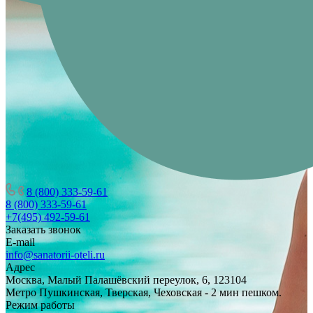
8 (800) 333-59-61
8 (800) 333-59-61
+7(495) 492-59-61
Заказать звонок
E-mail
info@sanatorii-oteli.ru
Адрес
Москва, Малый Палашёвский переулок, 6, 123104
Метро Пушкинская, Тверская, Чеховская - 2 мин пешком.
Режим работы