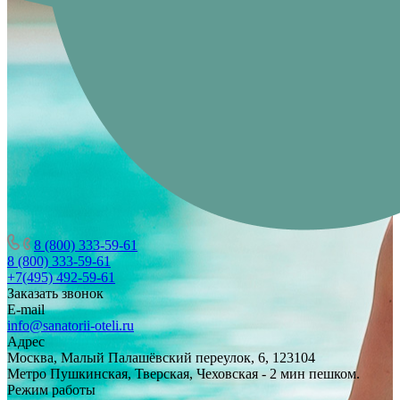
8 (800) 333-59-61
8 (800) 333-59-61
+7(495) 492-59-61
Заказать звонок
E-mail
info@sanatorii-oteli.ru
Адрес
Москва, Малый Палашёвский переулок, 6, 123104
Метро Пушкинская, Тверская, Чеховская - 2 мин пешком.
Режим работы