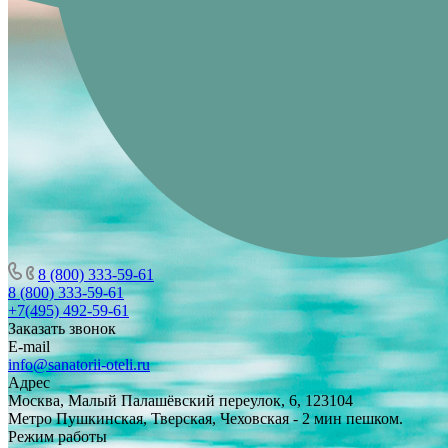
8 (800) 333-59-61
8 (800) 333-59-61
+7(495) 492-59-61
Заказать звонок
E-mail
info@sanatorii-oteli.ru
Адрес
Москва, Малый Палашёвский переулок, 6, 123104
Метро Пушкинская, Тверская, Чеховская - 2 мин пешком.
Режим работы