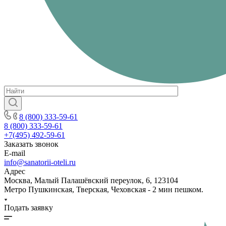
8 (800) 333-59-61
8 (800) 333-59-61
+7(495) 492-59-61
Заказать звонок
E-mail
info@sanatorii-oteli.ru
Адрес
Москва, Малый Палашёвский переулок, 6, 123104
Метро Пушкинская, Тверская, Чеховская - 2 мин пешком.
Подать заявку