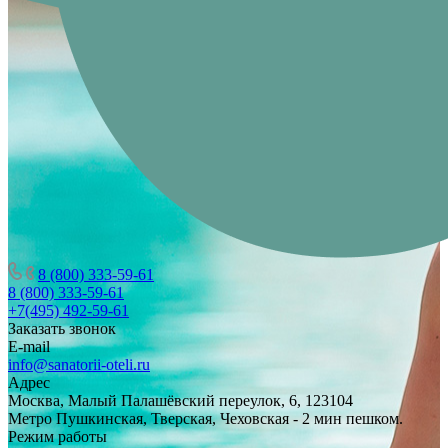
8 (800) 333-59-61
8 (800) 333-59-61
+7(495) 492-59-61
Заказать звонок
E-mail
info@sanatorii-oteli.ru
Адрес
Москва, Малый Палашёвский переулок, 6, 123104
Метро Пушкинская, Тверская, Чеховская - 2 мин пешком.
Режим работы